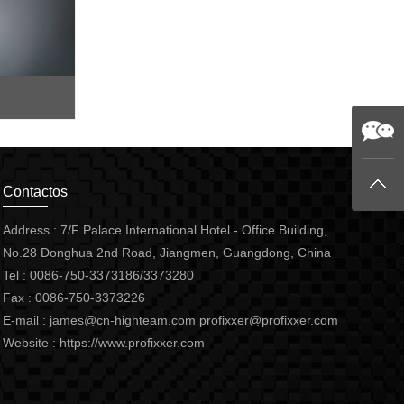
Contactos
Address : 7/F Palace International Hotel - Office Building,
No.28 Donghua 2nd Road, Jiangmen, Guangdong, China
Tel : 0086-750-3373186/3373280
Fax : 0086-750-3373226
E-mail :
james@cn-highteam.com
profixxer@profixxer.com
Website :
https://www.profixxer.com