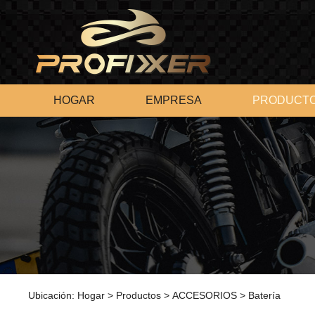
HOGAR
EMPRESA
PRODUCT
Ubicación:
Hogar
>
Productos
>
ACCESORIOS
>
Batería