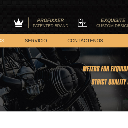
PROFIXXER
EXQUISITE
PATENTED BRAND
CUSTOM DESIG
OS
SERVICIO
CONTÁCTENOS