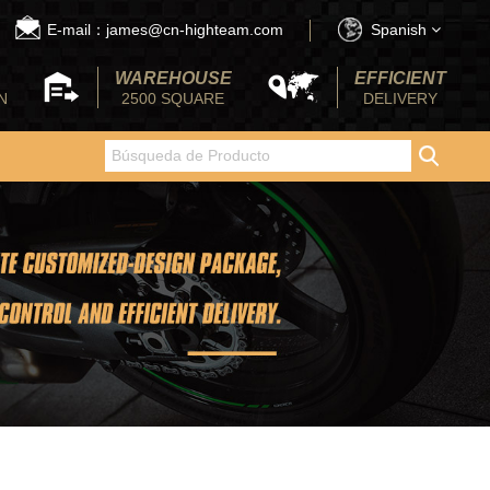
E-mail：james@cn-highteam.com
Spanish
WAREHOUSE
EFFICIENT
N
2500 SQUARE
DELIVERY