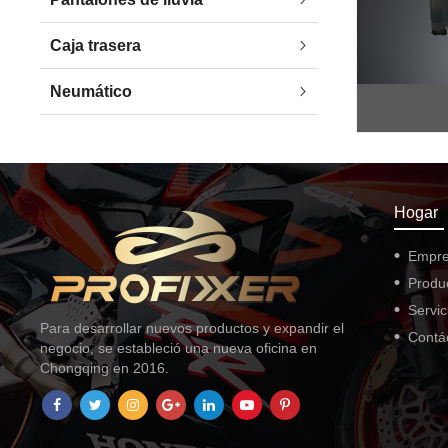
Caja trasera
Neumático
Hogar
Empr
Produ
Servic
Para desarrollar nuevos productos y expandir el
Contá
negocio, se estableció una nueva oficina en
Chongqing en 2016.