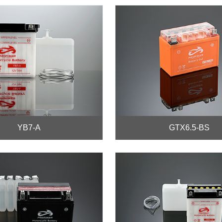
YB7-A
GTX6.5-BS